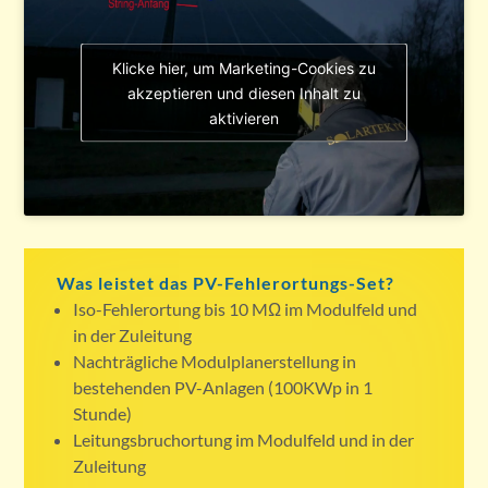
Klicke hier, um Marketing-Cookies zu
akzeptieren und diesen Inhalt zu
aktivieren
Was leistet das PV-Fehlerortungs-Set?
Iso-Fehlerortung bis 10 MΩ im Modulfeld und
in der Zuleitung
Nachträgliche Modulplanerstellung in
bestehenden PV-Anlagen (100KWp in 1
Stunde)
Leitungsbruchortung im Modulfeld und in der
Zuleitung
uvm…