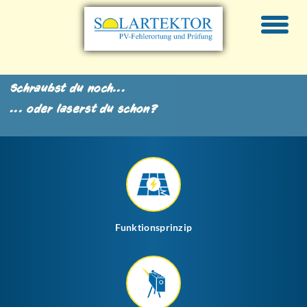
Skip
to
content
Schraubst du noch...
... oder laserst du schon?
Funktionsprinzip