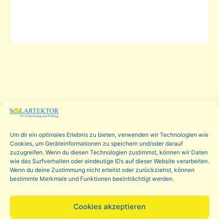
Fehlerortung leicht gemacht mit dem
PV-Fehlerortungs-Set von Solartektor
Um dir ein optimales Erlebnis zu bieten, verwenden wir Technologien wie
Wir beraten Sie gerne >
Cookies, um Geräteinformationen zu speichern und/oder darauf
zuzugreifen. Wenn du diesen Technologien zustimmst, können wir Daten
wie das Surfverhalten oder eindeutige IDs auf dieser Website verarbeiten.
Wenn du deine Zustimmung nicht erteilst oder zurückziehst, können
bestimmte Merkmale und Funktionen beeinträchtigt werden.
Solartektor GmbH
Westertoft 3
Cookies akzeptieren
Harrislee